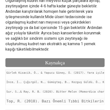
Olgunlaşmış kudret narı meyvesi küçük parçalara ayrılıp,
zeytinyağının içinde 4-6 hafta kadar güneşte bekletilir.
Andından karıştırılarak homojen hale getirilerek yara
iyileşmesinde kullanılır.Mide ülseri tedavisinde ise
olgunlaşmış kudret narı meyvesi veya çekirdekleri
zeytinyağı ya da bal içerisinde 15 gün bekletilir. Ardından
ağız yoluyla tüketilir. Ayrıca bazı kanserlerden korunmak
ve sağlıklı bir sindirim sistemi için zeytinyağı ile
oluşturulmuş kudret narı ekstraktı aç karnına 1 yemek
kaşığı tüketilebilmektedir.
Kaynakça
Gürlek Kisacik, Ö., & Yapucu Güneş, Ü. (2017). Yara iyileşme
İnce, İ., Çığırgül, N., Gümüştaş, B., Kozguş Güldü, Ö., Kara
Sur, S.,& Ray, R. B. (2020). Bitter Melon (Momordica charant
Top, R. (2018). Bazı Önemli Tıbbi Bitkilerin A