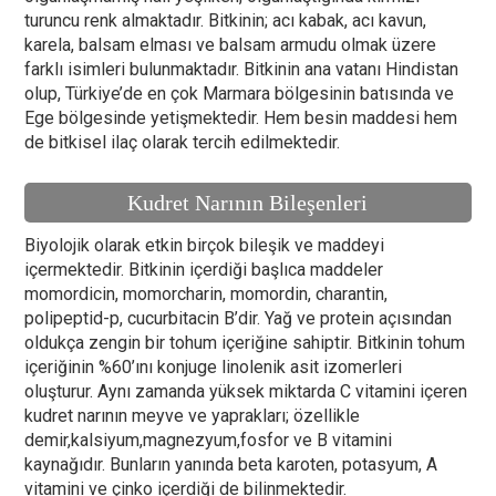
turuncu renk almaktadır. Bitkinin; acı kabak, acı kavun,
karela, balsam elması ve balsam armudu olmak üzere
farklı isimleri bulunmaktadır. Bitkinin ana vatanı Hindistan
olup, Türkiye’de en çok Marmara bölgesinin batısında ve
Ege bölgesinde yetişmektedir. Hem besin maddesi hem
de bitkisel ilaç olarak tercih edilmektedir.
Kudret Narının Bileşenleri
Biyolojik olarak etkin birçok bileşik ve maddeyi
içermektedir. Bitkinin içerdiği başlıca maddeler
momordicin, momorcharin, momordin, charantin,
polipeptid-p, cucurbitacin B’dir. Yağ ve protein açısından
oldukça zengin bir tohum içeriğine sahiptir. Bitkinin tohum
içeriğinin %60’ını konjuge linolenik asit izomerleri
oluşturur. Aynı zamanda yüksek miktarda C vitamini içeren
kudret narının meyve ve yaprakları; özellikle
demir,kalsiyum,magnezyum,fosfor ve B vitamini
kaynağıdır. Bunların yanında beta karoten, potasyum, A
vitamini ve çinko içerdiği de bilinmektedir.