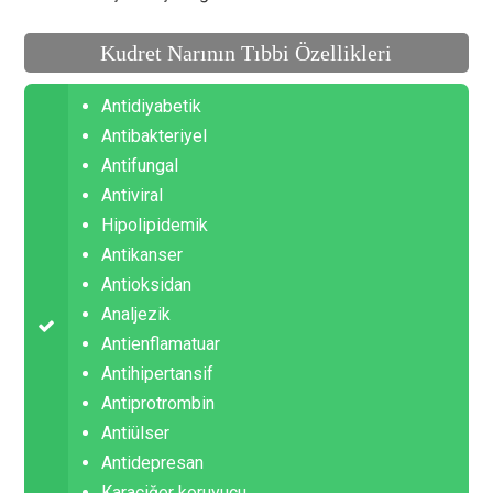
Kudret Narının Tıbbi Özellikleri
Antidiyabetik
Antibakteriyel
Antifungal
Antiviral
Hipolipidemik
Antikanser
Antioksidan
Analjezik
Antienflamatuar
Antihipertansif
Antiprotrombin
Antiülser
Antidepresan
Karaciğer koruyucu