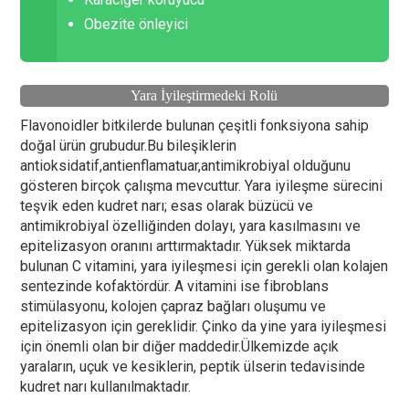
Obezite önleyici
Yara İyileştirmedeki Rolü
Flavonoidler bitkilerde bulunan çeşitli fonksiyona sahip
doğal ürün grubudur.Bu bileşiklerin
antioksidatif,antienflamatuar,antimikrobiyal olduğunu
gösteren birçok çalışma mevcuttur. Yara iyileşme sürecini
teşvik eden kudret narı; esas olarak büzücü ve
antimikrobiyal özelliğinden dolayı, yara kasılmasını ve
epitelizasyon oranını arttırmaktadır. Yüksek miktarda
bulunan C vitamini, yara iyileşmesi için gerekli olan kolajen
sentezinde kofaktördür. A vitamini ise fibroblans
stimülasyonu, kolojen çapraz bağları oluşumu ve
epitelizasyon için gereklidir. Çinko da yine yara iyileşmesi
için önemli olan bir diğer maddedir.Ülkemizde açık
yaraların, uçuk ve kesiklerin, peptik ülserin tedavisinde
kudret narı kullanılmaktadır.