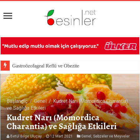
Gastroözofageal Reflü ve Obezite
Başlangıç
/
Genel
/
Kudret Narı (Momordica Charantia)
ve Sağlığa Etkileri
Kudret Narı (Momordica
Charantia) ve Sağlığa Etkileri
Betül Bilge Uluçay
12 Mart 2021
Genel
,
Sebzeler ve Meyveler