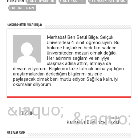
Etiketler
ç
r
ANTIDIYABETIK
ANTIKANSER
FONKSIYONEL BESIN
ı
)
KUDRET NARI
l
ı
r
)
Hakkında: Betül Bilge Uluçay
Merhaba! Ben Betül Bilge. Selçuk
Üniversitesi 4. sınıf öğrencisiyim. Bu
bölüme başlarken hedefim sadece
üniversiteden mezun olmak değildi.
Her adımımı sağlam ve en iyiye
ulaşmak adına attım, atmaya da
devam ediyorum. Bilgilerimi taze tutmak adına yaptığım
araştırmalardan derlediğim bilgilerimi sizlerle
paylaşacak olmak beni mutlu ediyor. Sağlıkla kalın, iyi
okumalar diliyorum.
Önceki
ZEYTİN
Sonraki
Kanser ve Beslenme İlişkisi
Bir cevap yazın