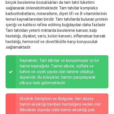
birçok beslenme bozuklukları da tam tahıl tüketimi
sağlanarak önlenebilmektedir. Tam tahıllar kompleks
karbonhidratların, minerallerin, diyet lifi ve B vitaminlerinin
temel kaynaklarından biridir. Tam tahıllarda bulunan protein
içeriği ve kalitesi rafine edilmiş buğdaydan daha fazladır.
Tam tahıldan yeterli miktarda beslenme kanser, kalp
hastalığı, diyabet, varis, kolon kanseri, inflamatuar barsak
hastalığı, hemoroid ve divertikülite karşı koruyuculuk
sağlamaktadır.
Kaynakları: Tam tahıllar ve kuruyemişler iyi bir
tiamin kaynağıdır. Tiamin alkole, sülfata ve
kahve ve siyah çayda olan tanene oldukça
duyarlıdır. Bu bileşikler, tiamini parçalayarak
etkisiz hale getirmektedir.
Eksiklik Semptom ve Bulguları: İleri düzey
tiamin eksikliği beriberi hastalığına neden olur.
Alkolikler dışında ciddi tiamin eksikliği pek