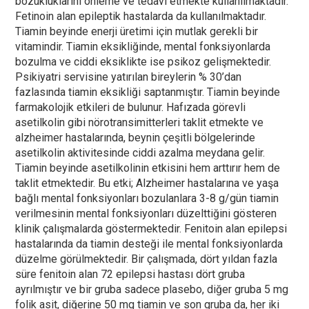
bozukluklarını önleme ve tedavi etmekte kullanılmaktadır.
Fetinoin alan epileptik hastalarda da kullanılmaktadır.
Tiamin beyinde enerji üretimi için mutlak gerekli bir
vitamindir. Tiamin eksikliğinde, mental fonksiyonlarda
bozulma ve ciddi eksiklikte ise psikoz gelişmektedir.
Psikiyatri servisine yatırılan bireylerin % 30’dan
fazlasında tiamin eksikliği saptanmıştır. Tiamin beyinde
farmakolojik etkileri de bulunur. Hafızada görevli
asetilkolin gibi nörotransimitterleri taklit etmekte ve
alzheimer hastalarında, beynin çeşitli bölgelerinde
asetilkolin aktivitesinde ciddi azalma meydana gelir.
Tiamin beyinde asetilkolinin etkisini hem arttırır hem de
taklit etmektedir. Bu etki; Alzheimer hastalarına ve yaşa
bağlı mental fonksiyonları bozulanlara 3-8 g/gün tiamin
verilmesinin mental fonksiyonları düzelttiğini gösteren
klinik çalışmalarda göstermektedir. Fenitoin alan epilepsi
hastalarında da tiamin desteği ile mental fonksiyonlarda
düzelme görülmektedir. Bir çalışmada, dört yıldan fazla
süre fenitoin alan 72 epilepsi hastası dört gruba
ayrılmıştır ve bir gruba sadece plasebo, diğer gruba 5 mg
folik asit, diğerine 50 mg tiamin ve son gruba da, her iki