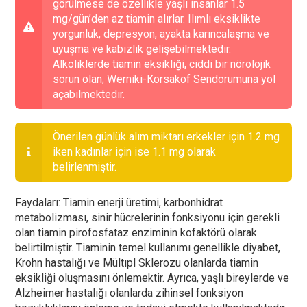
görülmese de özellikle yaşlı insanlar 1.5
mg/gün’den az tiamin alırlar. Ilımlı eksiklikte
yorgunluk, depresyon, ayakta karıncalaşma ve
uyuşma ve kabızlık gelişebilmektedir.
Alkoliklerde tiamin eksikliği, ciddi bir nörolojik
sorun olan; Werniki-Korsakof Sendorumuna yol
açabilmektedir.
Önerilen günlük alım miktarı erkekler için 1.2 mg
iken kadınlar için ise 1.1 mg olarak
belirlenmiştir.
Faydaları: Tiamin enerji üretimi, karbonhidrat
metabolizması, sinir hücrelerinin fonksiyonu için gerekli
olan tiamin pirofosfataz enziminin kofaktörü olarak
belirtilmiştir. Tiaminin temel kullanımı genellikle diyabet,
Krohn hastalığı ve Mültıpl Sklerozu olanlarda tiamin
eksikliği oluşmasını önlemektir. Ayrıca, yaşlı bireylerde ve
Alzheimer hastalığı olanlarda zihinsel fonksiyon