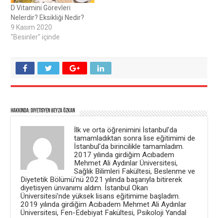
(
i
Y
p
D Vitamini Görevleri
e
e
Nelerdir? Eksikliği Nedir?
n
n
i
c
9 Kasım 2020
p
e
e
r
"Besinler" içinde
n
e
c
d
e
e
r
a
e
ç
d
ı
e
l
a
ı
ç
r
ı
)
l
ı
r
Hakkında: Diyetisyen Beyza Özkan
)
İlk ve orta öğrenimini İstanbul'da
tamamladıktan sonra lise eğitimimi de
İstanbul'da birincilikle tamamladım.
2017 yılında girdiğim Acıbadem
Mehmet Ali Aydınlar Üniversitesi,
Sağlık Bilimleri Fakültesi, Beslenme ve
Diyetetik Bölümü’nü 2021 yılında başarıyla bitirerek
diyetisyen ünvanımı aldım. İstanbul Okan
Üniversitesi'nde yüksek lisans eğitimime başladım.
2019 yılında girdiğim Acıbadem Mehmet Ali Aydınlar
Üniversitesi, Fen-Edebiyat Fakültesi, Psikoloji Yandal