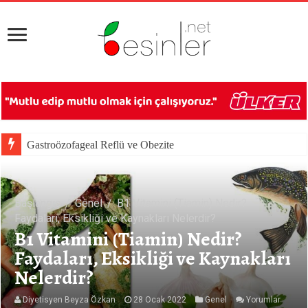
Gastroözofageal Reflü ve Obezite
Başlangıç
/
Genel
/
B1 Vitamini (Tiamin) Nedir?
Faydaları, Eksikliği ve Kaynakları Nelerdir?
B1 Vitamini (Tiamin) Nedir?
Faydaları, Eksikliği ve Kaynakları
Nelerdir?
Diyetisyen Beyza Özkan
28 Ocak 2022
Genel
Yorumlar