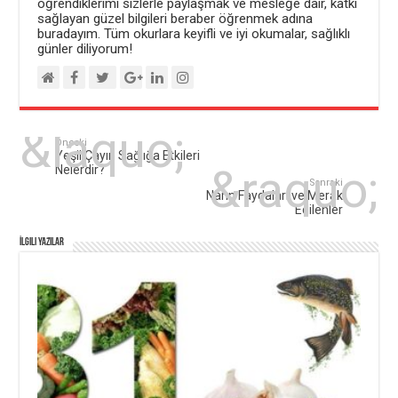
öğrendiklerimi sizlerle paylaşmak ve mesleğe dair, katkı
sağlayan güzel bilgileri beraber öğrenmek adına
buradayım. Tüm okurlara keyifli ve iyi okumalar, sağlıklı
günler diliyorum!
Önceki
Yeşil Çayın Sağlığa Etkileri
Nelerdir?
Sonraki
Narın Faydaları ve Merak
Edilenler
İlgili Yazılar