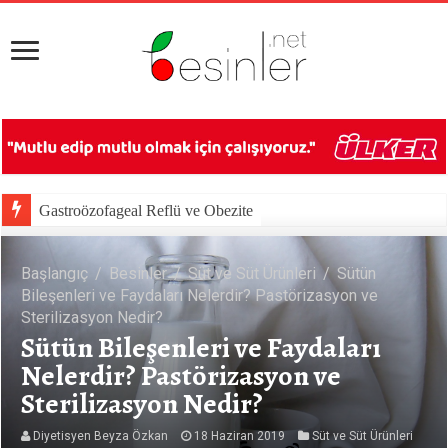
Gastroözofageal Reflü ve Obezite
Başlangıç
/
Besinler
/
Süt ve Süt Ürünleri
/
Sütün
Bileşenleri ve Faydaları Nelerdir? Pastörizasyon ve
Sterilizasyon Nedir?
Sütün Bileşenleri ve Faydaları
Nelerdir? Pastörizasyon ve
Sterilizasyon Nedir?
Diyetisyen Beyza Özkan
18 Haziran 2019
Süt ve Süt Ürünleri