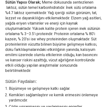
Sütün Yapısı Olarak;
Meme dokusunda sentezlenen
laktoz, sütün temel karbonhidratıdır. İnek sütü ortalama
%4.7 laktoz içermektedir. Yağ içeriği sütün görünüm, tat,
lezzet ve dayanıklılığını etkilemektedir. Elzem yağ asitleri,
yağda eriyen vitaminler ve enerji için kaynak
oluşturmaktadır. Yüksek kalite protein içeren inek sütünün
ortalama % 3–3.5’i proteindir. Proteinin ortalama % 80’i
kazein, % 20’si ise whey proteininden oluşmaktadır. Süt
proteinlerinin vücutta bilinen büyüme gelişmeye katkısı,
doku farklılaşmalarındaki etkinliğinin yanında; kalsiyum
emilimi üzerinde olumlu etkilerinin olduğu, kan basıncını
ve kanser riskini azalttığı, vücut ağırlığının kontrolünde
etkili olduğu yapılan araştırmalar sonucunda
belirtilmektedir.
Sütün Faydaları:
Büyümeye ve gelişmeye katkı sağlar.
Kemikleri sağlamlaştırır ve kemik erimesini önlemeye
yardımcıdır.
Cildin yıpranmasını ve yaşlanmasını engeller.