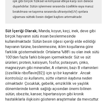
ışık gibi birçok fiziksel ve kimyasal etkiye karşı son derece
duyarlıdırlar. Sütün işlenmesi sırasında özellikle ısıya maruz
bırakılması ve taşınma sırasında ultraviyole(UV) ışınlara
uğraması sütteki besin değeri kaybını artırmaktadır.
Süt İçeriği Olarak;
Manda, koyun, keçi, inek, deve gibi
birçok hayvanın sütü insan beslenmesinde
kullanılmaktadır. Sütün besin öğesi içeriği elde edildiği
hayvanın türüne, beslenmesine, iklim koşullarına göre
farklılık göstermektedir. Ortalama %88’i su olan inek sütü
100’den fazla farklı bileşen içermektedir. Süt ve süt
ürünleri; protein, kalsiyum, fosfor, potasyum, çinko,
magnezyum gibi mineraller, A vitamini, bazı B vitaminleri
(özellikle riboflavin(B2)) için iyi bir kaynaktır .
Ancak
kontrolsüz ısı kullanımı, sütte vitamin kaybına neden
olmaktadır.
Çocukluk, gebelik, emziklilik ve yaşlılık
dönemlerinde kemik sağlığı açısından önemi bilinen
sütün; obezite, kanser, hipertansiyon gibi kronik
hastalıklarla ilişkisini gösteren araştırmalar da mevcuttur.