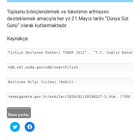
Toplumu bilinçlendirmek ve tüketimin artmasını
desteklemek amacıyla her yıl 21 Mayıs tarihi “Dünya Süt
Günü” olarak kutlanmaktadır.
Kaynakça:
Türkiye Beslenme Rehberi TÜBER 2015” , “T.C. Sağlık Bakanlığ
ndb.nal.usda.gov/ndb/search/list
Beslenme Bilgi Sistemi (BeBiS).
resmigazete.gov.tr/eskiler/2019/02/20190227-5.htm
, (TÜRK GID
Bunu paylaş:
T
F
w
a
i
c
t
e