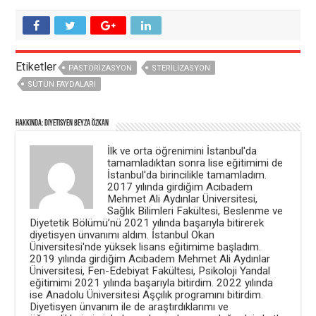
e
r
n
e
c
d
e
e
r
a
e
ç
d
ı
Etiketler
e
l
PASTÖRIZASYON
STERILIZASYON
a
ı
ç
r
SÜTÜN FAYDALARI
ı
)
l
ı
r
Hakkında: Diyetisyen Beyza Özkan
)
İlk ve orta öğrenimini İstanbul'da
tamamladıktan sonra lise eğitimimi de
İstanbul'da birincilikle tamamladım.
2017 yılında girdiğim Acıbadem
Mehmet Ali Aydınlar Üniversitesi,
Sağlık Bilimleri Fakültesi, Beslenme ve
Diyetetik Bölümü’nü 2021 yılında başarıyla bitirerek
diyetisyen ünvanımı aldım. İstanbul Okan
Üniversitesi'nde yüksek lisans eğitimime başladım.
2019 yılında girdiğim Acıbadem Mehmet Ali Aydınlar
Üniversitesi, Fen-Edebiyat Fakültesi, Psikoloji Yandal
eğitimimi 2021 yılında başarıyla bitirdim. 2022 yılında
ise Anadolu Üniversitesi Aşçılık programını bitirdim.
Diyetisyen ünvanım ile de araştırdıklarımı ve