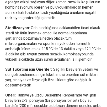
eşdeğer etkiyi sağlayan diğer zaman-sıcaklık koşullarının
kombinasyonunu içeren ve bu uygulamalardan hemen
sonra alkali fosfataz testi yapıldığında ürünlerin negatif
reaksiyon gösterdiği işlemidir.
Sterilizasyon:
Oda sıcaklığında saklanabilen ticari olarak
steril bir ürün üretmek amacı ile normal depolama
şartlarında bozulmaya neden olacak tüm
mikroorganizmaları ve sporlarını yok eden hermetik
ambalajlı ürüne, en az 115 °C’de 13 dakika veya 121 °C’de
3 dakika gibi uygun zaman sıcaklık kombinasyonunda,
yüksek sıcaklıkta uzun süreli uygulanan ısıl işlemidir
Süt Tüketimi için Öneriler:
Sağlıklı bireylerin yeterli ve
dengeli beslenmesi için tüketilmesi önerilen süt miktarı
yaş, cinsiyet ve fizyolojik özelliklere göre değişiklik
göstermektedir.
Öneri:
Türkiye’ye Özgü Beslenme Rehberi’nde yetişkin
bireylerin 2-3 porsiyon (bir porsiyon: bir orta boy su
bardağı (200 ml), çocuklar, adolesan dönemi gençler, gebe