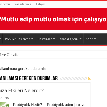
u Formu
Yazarlarımız
İletişim
Popüler Beslenme
Hastalıklar
Anne & Çocuk
Spor
ü ve Obezite
 kullanılması gereken durumlar
lanılması gereken durumlar
ıza Etkileri Nelerdir?
ri
0
Probiyotik Nedir? Probiyotik adını ‘pro’ ve