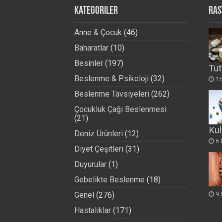
Kategoriler
Ras
Anne & Çocuk
(46)
Baharatlar
(10)
Besinler
(197)
Tut
Beslenme & Psikoloji
(32)
1
Beslenme Tavsiyeleri
(262)
Çocukluk Çağı Beslenmesi
(21)
Kul
Deniz Ürünleri
(12)
6 
Diyet Çeşitleri
(31)
Duyurular
(1)
Gebelikte Beslenme
(18)
Genel
(276)
9 
Hastalıklar
(171)