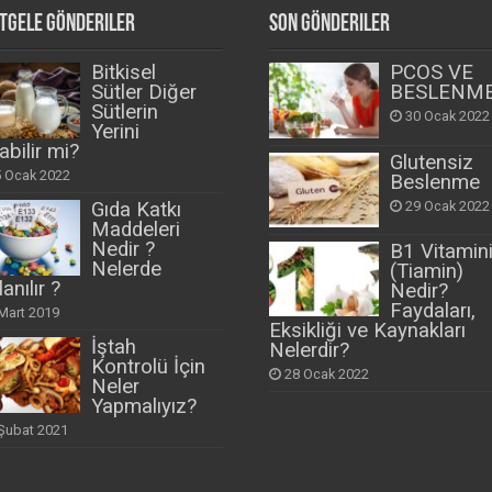
tgele Gönderiler
Son Gönderiler
Bitkisel
PCOS VE
Sütler Diğer
BESLENM
Sütlerin
30 Ocak 2022
Yerini
abilir mi?
Glutensiz
5 Ocak 2022
Beslenme
29 Ocak 2022
Gıda Katkı
Maddeleri
Nedir ?
B1 Vitamin
Nelerde
(Tiamin)
lanılır ?
Nedir?
Faydaları,
Mart 2019
Eksikliği ve Kaynakları
İştah
Nelerdir?
Kontrolü İçin
28 Ocak 2022
Neler
Yapmalıyız?
Şubat 2021