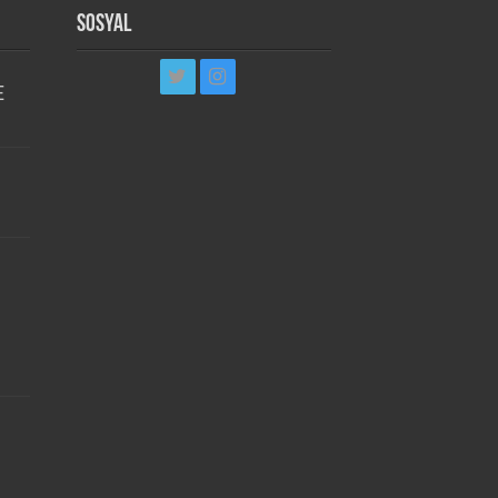
Sosyal
E
i