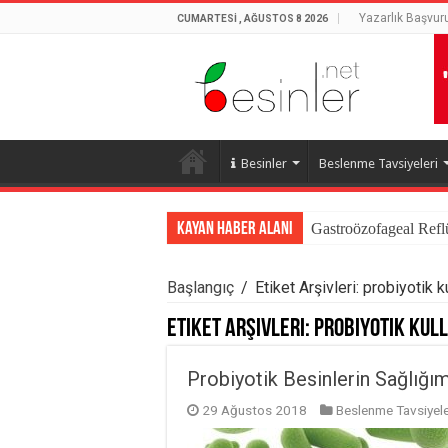
Yazarlık Başvur
CUMARTESI , AĞUSTOS 8 2026
Besinler
Beslenme Tavsiyeleri
Kayan Haber Alanı
Gastroözofageal Refl
Başlangıç
/
Etiket Arşivleri: probiyotik
Etiket Arşivleri:
probiyotik kul
Probiyotik Besinlerin Sağlığım
29 Ağustos 2018
Beslenme Tavsiyele