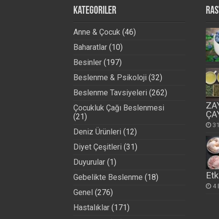
Kategoriler
Ras
Anne & Çocuk
(46)
Baharatlar
(10)
Besinler
(197)
Beslenme & Psikoloji
(32)
Beslenme Tavsiyeleri
(262)
ZA
Çocukluk Çağı Beslenmesi
ÇA
(21)
31
Deniz Ürünleri
(12)
Diyet Çeşitleri
(31)
Duyurular
(1)
Etk
Gebelikte Beslenme
(18)
4 
Genel
(276)
Hastalıklar
(171)