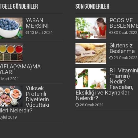
tgele Gönderiler
Son Gönderiler
YABAN
PCOS VE
MERSİNİ
BESLENM
13 Mart 2021
30 Ocak 2022
Glutensiz
Beslenme
29 Ocak 2022
YIFLA(YAMA)MA
B1 Vitamin
YLARI
(Tiamin)
 Mart 2021
Nedir?
Faydaları,
Yüksek
Eksikliği ve Kaynakları
Proteinli
Nelerdir?
Diyetlerin
Vücuttaki
28 Ocak 2022
ileri Nelerdir?
Eylül 2019