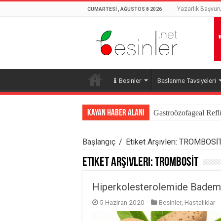
Yazarlık Başvur
CUMARTESI , AĞUSTOS 8 2026
Besinler
Beslenme Tavsiyeleri
Kayan Haber Alanı
Gastroözofageal Refl
Başlangıç
/
Etiket Arşivleri: TROMBOSİ
Etiket Arşivleri:
TROMBOSİT
Hiperkolesterolemide Badem 
5 Haziran 2020
Besinler
,
Hastalıklar