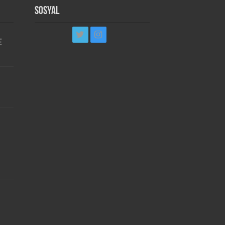
Sosyal
E
i