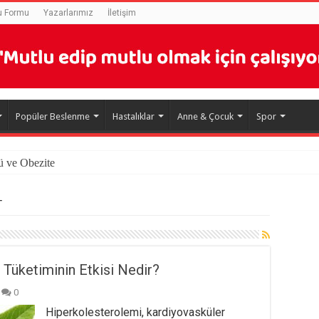
u Formu
Yazarlarımız
İletişim
Popüler Beslenme
Hastalıklar
Anne & Çocuk
Spor
ü ve Obezite
T
Tüketiminin Etkisi Nedir?
0
Hiperkolesterolemi, kardiyovasküler