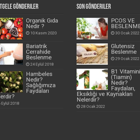
tgele Gönderiler
Son Gönderiler
Organik Gıda
PCOS VE
Nedir ?
BESLENM
10 Kasım 2020
30 Ocak 2022
Bariatrik
Glutensiz
Cerrahide
Beslenme
Beslenme
29 Ocak 2022
24 Eylül 2018
B1 Vitamin
Hambeles
(Tiamin)
Nedir?
Nedir?
Sağlığımıza
Faydaları,
Faydaları
Eksikliği ve Kaynakları
erdir?
Nelerdir?
 Eylül 2018
28 Ocak 2022