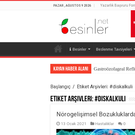
Yazarlık Başvuru Fo
PAZAR , AĞUSTOS 9 2026
Besinler
Beslenme Tavsiyeleri
Kayan Haber Alanı
Gastroözofageal Refl
Başlangıç
/
Etiket Arşivleri: #diskalkuli
Etiket Arşivleri:
#diskalkuli
Nörogelişimsel Bozukluklar
13 Ocak 2021
Hastalıklar
0