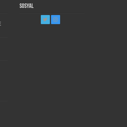
Sosyal
E
i