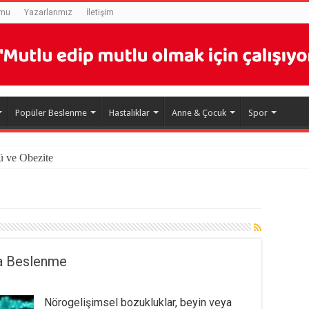
rmu
Yazarlarımız
İletişim
Popüler Beslenme
Hastalıklar
Anne & Çocuk
Spor
ü ve Obezite
da Beslenme
Nörogelişimsel bozukluklar, beyin veya