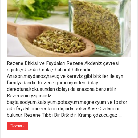
Rezene Bitkisi ve Faydaları Rezene Akdeniz çevresi
orjinli çok eski bir ilaç-baharat bitkisidir.
Anason,maydanoz,havuç ve kereviz gibi bitkiler ile aynı
familyadandır. Rezene görünüşünden dolayı
dereotuna,kokusundan dolayı da anasona benzetilir.
Rezenenin yapısında
başta;sodyum,kalsiyum,potasyum,magnezyum ve fosfor
gibi faydalı minerallerin dışında bolca A ve C vitamini
bulunur. Rezene Tıbbı Bir Bitkidir. Kramp çözücü,gaz …
Devamı »