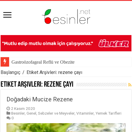
Gastroözofageal Reflü ve Obezite
Başlangıç
/
Etiket Arşivleri: rezene çayı
Etiket Arşivleri:
rezene çayı
Doğadaki Mucize Rezene
2 Kasım 2020
Besinler
,
Genel
,
Sebzeler ve Meyveler
,
Vitaminler
,
Yemek Tarifleri
0