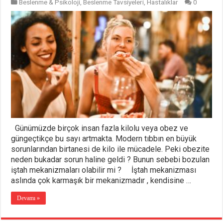
Beslenme & Psikoloji
,
Beslenme Tavsiyeleri
,
Hastalıklar
0
Günümüzde birçok insan fazla kilolu veya obez ve
güngeçtikçe bu sayı artmakta. Modern tıbbın en büyük
sorunlarından birtanesi de kilo ile mücadele. Peki obezite
neden bukadar sorun haline geldi ? Bunun sebebi bozulan
iştah mekanizmaları olabilir mi ? İştah mekanizması
aslında çok karmaşık bir mekanizmadır , kendisine …
Devamı »