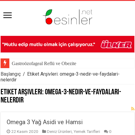
Gastroözofageal Reflü ve Obezite
Başlangıç
/
Etiket Arşivleri: omega-3-nedir-ve-faydalari-
nelerdir
Etiket Arşivleri:
omega-3-nedir-ve-faydalari-
nelerdir
Omega 3 Yağ Asidi ve Hamsi
22 Kasım 2020
Deniz Ürünleri
,
Yemek Tarifleri
0