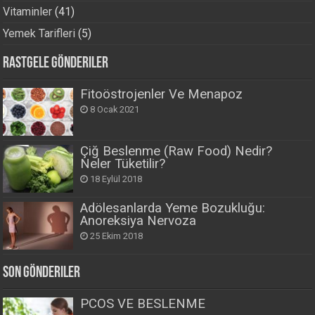
Vitaminler
(41)
Yemek Tarifleri
(5)
Rastgele Gönderiler
Fitoöstrojenler Ve Menapoz
8 Ocak 2021
Çiğ Beslenme (Raw Food) Nedir?
Neler Tüketilir?
18 Eylül 2018
Adölesanlarda Yeme Bozukluğu:
Anoreksiya Nervoza
25 Ekim 2018
Son Gönderiler
PCOS VE BESLENME