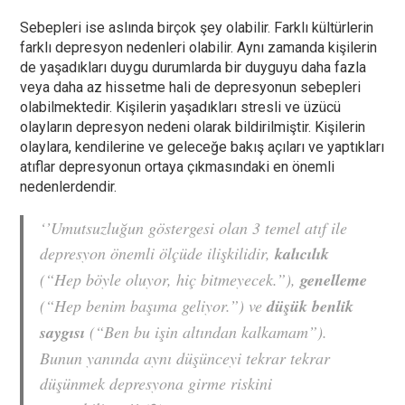
Sebepleri ise aslında birçok şey olabilir. Farklı kültürlerin
farklı depresyon nedenleri olabilir. Aynı zamanda kişilerin
de yaşadıkları duygu durumlarda bir duyguyu daha fazla
veya daha az hissetme hali de depresyonun sebepleri
olabilmektedir. Kişilerin yaşadıkları stresli ve üzücü
olayların depresyon nedeni olarak bildirilmiştir. Kişilerin
olaylara, kendilerine ve geleceğe bakış açıları ve yaptıkları
atıflar depresyonun ortaya çıkmasındaki en önemli
nedenlerdendir.
‘’Umutsuzluğun göstergesi olan 3 temel atıf ile
depresyon önemli ölçüde ilişkilidir,
kalıcılık
(“Hep böyle oluyor, hiç bitmeyecek.”),
genelleme
(“Hep benim başıma geliyor.”) ve
düşük benlik
saygısı
(“Ben bu işin altından kalkamam”).
Bunun yanında aynı düşünceyi tekrar tekrar
düşünmek depresyona girme riskini