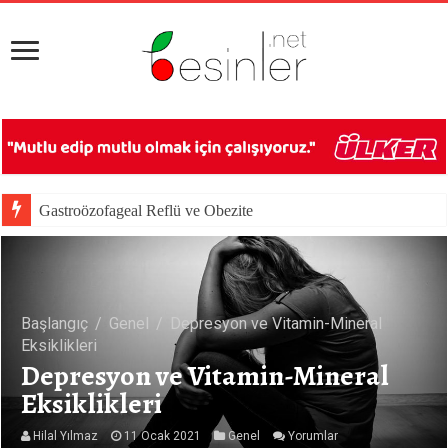
Gastroözofageal Reflü ve Obezite
Başlangıç
/
Genel
/
Depresyon ve Vitamin-Mineral
Eksiklikleri
Depresyon ve Vitamin-Mineral
Eksiklikleri
Hilal Yılmaz
11 Ocak 2021
Genel
Yorumlar