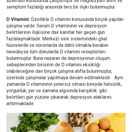
azalması konusunda çalışılmıştır ve magnezyum alımı ve
semptom fazlalığı arasında ters bir ilişki bulunmuştur.
D Vitamini:
Özellikle D vitamini konusunda birçok yapılan
çalışma vardır. Serum D vitamininin ve depresyon
belirtilerinin ilişkisine dair kanıtlar her geçen gün
fazlalaşmaktadır. Merkezi sinir sistemindeki glial
hücrelerde ve nöronlarda da dahil olmakla beraber
neredeyse tüm dokularda D vitamini reseptörleri
bulunmuştur. Buna nazaran da depresyonun oluşum
sebeplerinden birisinin de D vitamini eksikliği
olabileceğine dair birçok çalışma atıfta bulunmuştur,
üzerinde çalışmalar yapılmaya devam edilmektedir. Aynı
zamanda D vitamininin yetersiz olması bireyde halsizlik,
yorgunluk, yer ve zamana algısında karışıklık gibi
belirtileri gün yüzüne çıkararak depresyon ataklarını
arttırmaktadır.