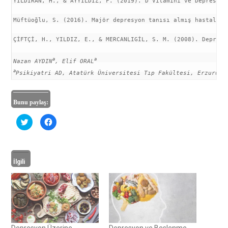
YILDIRAN, H., & AYYILDIZ, F. (2019). D Vitamini ve Depresyon
Müftüoğlu, S. (2016). Majör depresyon tanısı almış hastaları
ÇİFTÇİ, H., YILDIZ, E., & MERCANLIGİL, S. M. (2008). Depresy
a
a
Nazan AYDIN
, Elif ORAL
a
Psikiyatri AD, Atatürk Üniversitesi Tıp Fakültesi, Erzurum
Bunu paylaş:
T
F
w
a
i
c
t
e
t
b
e
o
r
o
İlgili
ü
k
z
'
e
t
r
a
i
p
n
a
d
y
e
l
p
a
a
ş
y
m