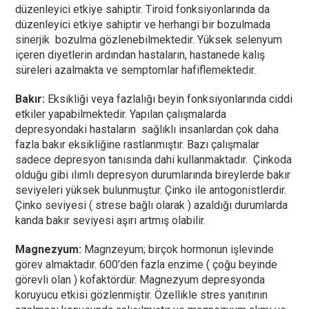
düzenleyici etkiye sahiptir. Tiroid fonksiyonlarında da
düzenleyici etkiye sahiptir ve herhangi bir bozulmada
sinerjik bozulma gözlenebilmektedir. Yüksek selenyum
içeren diyetlerin ardından hastaların, hastanede kalış
süreleri azalmakta ve semptomlar hafiflemektedir.
Bakır:
Eksikliği veya fazlalığı beyin fonksiyonlarında ciddi
etkiler yapabilmektedir. Yapılan çalışmalarda
depresyondaki hastaların sağlıklı insanlardan çok daha
fazla bakır eksikliğine rastlanmıştır. Bazı çalışmalar
sadece depresyon tanısında dahi kullanmaktadır. Çinkoda
olduğu gibi ılımlı depresyon durumlarında bireylerde bakır
seviyeleri yüksek bulunmuştur. Çinko ile antogonistlerdir.
Çinko seviyesi ( strese bağlı olarak ) azaldığı durumlarda
kanda bakır seviyesi aşırı artmış olabilir.
Magnezyum:
Magnzeyum; birçok hormonun işlevinde
görev almaktadır. 600’den fazla enzime ( çoğu beyinde
görevli olan ) kofaktördür. Magnezyum depresyonda
koruyucu etkisi gözlenmiştir. Özellikle stres yanıtının