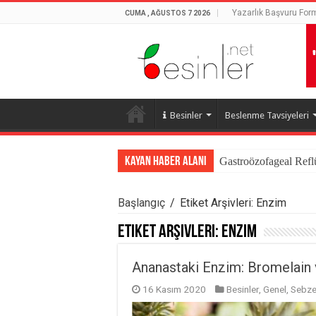
Yazarlık Başvuru For
CUMA , AĞUSTOS 7 2026
Besinler
Beslenme Tavsiyeleri
Kayan Haber Alanı
Gastroözofageal Refl
Başlangıç
/
Etiket Arşivleri: Enzim
Etiket Arşivleri:
Enzim
Ananastaki Enzim: Bromelain v
16 Kasım 2020
Besinler
,
Genel
,
Sebze