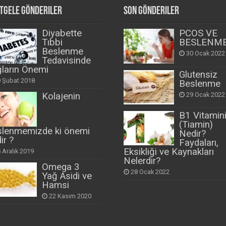
tgele Gönderiler
Son Gönderiler
Diyabette
PCOS VE
Tıbbi
BESLENM
Beslenme
30 Ocak 2022
Tedavisinde
ların Önemi
Glutensiz
 Şubat 2018
Beslenme
29 Ocak 2022
Kolajenin
B1 Vitamin
(Tiamin)
slenmemizde ki önemi
Nedir?
ir ?
Faydaları,
Eksikliği ve Kaynakları
 Aralık 2019
Nelerdir?
Omega 3
28 Ocak 2022
Yağ Asidi ve
Hamsi
22 Kasım 2020