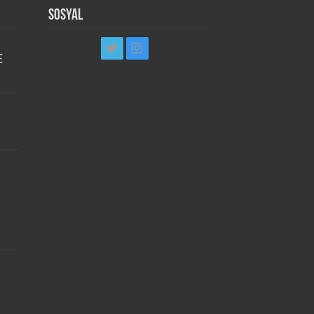
Sosyal
E
i