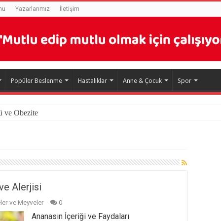
mu
Yazarlarımız
İletişim
Popüler Beslenme
Hastalıklar
Anne & Çocuk
Spor
ü ve Obezite
e Alerjisi
ler ve Meyveler
0
Ananasın İçeriği ve Faydaları