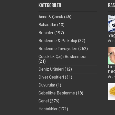
Kategoriler
Ras
Anne & Çocuk
(46)
Baharatlar
(10)
Besinler
(197)
Yağ
Beslenme & Psikoloji
(32)
19
Beslenme Tavsiyeleri
(262)
Çocukluk Çağı Beslenmesi
(21)
be
Deniz Ürünleri
(12)
ned
Diyet Çeşitleri
(31)
25
Duyurular
(1)
Gebelikte Beslenme
(18)
Genel
(276)
Hastalıklar
(171)