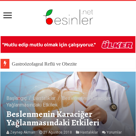
Gastroözofageal Reflü ve Obezite
Besin Reklamlarının Beslenme Tercihleri Üzerine Etkileri
Başlangıç
/
Hastalıklar
/
Beslenmenin Karaciğer
Yağlanmasındaki Etkileri
Beslenmenin Karaciğer
Yağlanmasındaki Etkileri
Zeynep Akman
21 Ağustos 2018
Hastalıklar
Yorumlar