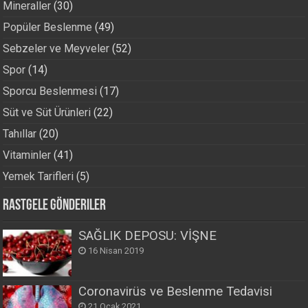
Mineraller
(30)
Popüler Beslenme
(49)
Sebzeler ve Meyveler
(52)
Spor
(14)
Sporcu Beslenmesi
(17)
Süt ve Süt Ürünleri
(22)
Tahıllar
(20)
Vitaminler
(41)
Yemek Tarifleri
(5)
Rastgele Gönderiler
SAĞLIK DEPOSU: VİŞNE
16 Nisan 2019
Coronavirüs ve Beslenme Tedavisi
21 Ocak 2021