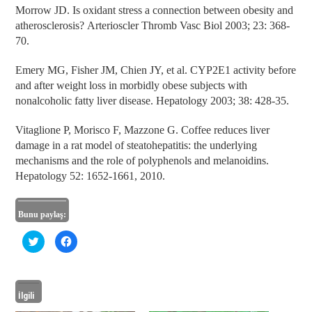
Morrow JD. Is oxidant stress a connection between obesity and
atherosclerosis?
Arterioscler Thromb Vasc Biol 2003; 23: 368-
70.
Emery MG, Fisher JM, Chien JY, et al. CYP2E1 activity before
and after
weight loss in morbidly obese subjects with
nonalcoholic fatty liver disease.
Hepatology 2003; 38: 428-35.
Vitaglione P, Morisco F, Mazzone G. Coffee reduces liver
damage in a rat
model of steatohepatitis: the underlying
mechanisms and the role of
polyphenols and melanoidins.
Hepatology 52: 1652-1661, 2010.
Bunu paylaş:
T
F
w
a
i
c
t
e
t
b
e
o
r
o
İlgili
ü
k
z
'