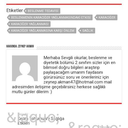
e
ç
d
ı
Etiketler
e
l
BESLENME TEDAVISI
a
ı
ç
r
BESLENMENIN KARACIĞER YAĞLANMASINDAKI ETKISI
KARACIĞER
ı
)
l
KARACIĞER YAĞLANMASI
ı
r
KARACIĞER YAĞLANMASINA KARŞI ÖNLEM
SAĞLIK
)
Hakkında: Zeynep Akman
Merhaba Sevgili okurlar, beslenme ve
diyetetik bölümü 2.sınıfım sizler için en
bilimsel doğru bilgileri araştırıp
paylaşacağım umarım faydasını
görürsünüz soru ve önerileriniz için
zeynep.akman47@hotmail.com mail
adresimden iletişime geçebilirsiniz herkese sağlıklı
mutlu günler dilerim :)
Önceki
Keten Tohumu Ve Sağlığa
Etkileri
Sonraki