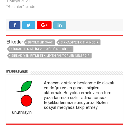
Y
p
1 Mayıs 2021
e
e
"Besinler" içinde
n
n
i
c
p
e
e
r
n
e
c
d
e
e
r
a
e
ç
d
ı
Etiketler
e
l
BIYOLOJIK SAAT
SIRKADIYEN RITIM NEDIR
a
ı
ç
r
SIRKADIYEN RITIM VE SAĞLIĞA ETKILERI
ı
)
l
SIRKADIYEN RITMI ETKILEYEN FAKTÖRLER NELERDIR
ı
r
)
Hakkında: besinler
Amacımız sizlere beslenme ile alakalı
en doğru ve en güncel bilgileri
aktarmak. Bu yolda emek veren tüm
yazarlarımıza sizler adına sonsuz
teşekkürlerimizi sunuyoruz. Bizleri
sosyal medyada takip etmeyi
unutmayın.