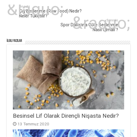
Önceki
Çiğ Beslenme (Raw Food) Nedir?
Neler Tüketilir?
Sonraki
Spor Dallarına Göre Beslenme
Nasıl Olmalı ?
İlgili Yazılar
Besinsel Lif Olarak Dirençli Nişasta Nedir?
13 Temmuz 2020