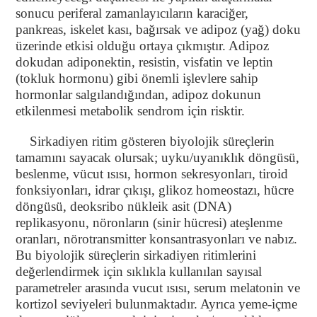
sonucu periferal zamanlayıcıların karaciğer,
pankreas, iskelet kası, bağırsak ve adipoz (yağ) doku
üzerinde etkisi olduğu ortaya çıkmıştır. Adipoz
dokudan adiponektin, resistin, visfatin ve leptin
(tokluk hormonu) gibi önemli işlevlere sahip
hormonlar salgılandığından, adipoz dokunun
etkilenmesi metabolik sendrom için risktir.
Sirkadiyen ritim gösteren biyolojik süreçlerin
tamamını sayacak olursak; uyku/uyanıklık döngüsü,
beslenme, vücut ısısı, hormon sekresyonları, tiroid
fonksiyonları, idrar çıkışı, glikoz homeostazı, hücre
döngüsü, deoksribo nükleik asit (DNA)
replikasyonu, nöronların (sinir hücresi) ateşlenme
oranları, nörotransmitter konsantrasyonları ve nabız.
Bu biyolojik süreçlerin sirkadiyen ritimlerini
değerlendirmek için sıklıkla kullanılan sayısal
parametreler arasında vucut ısısı, serum melatonin ve
kortizol seviyeleri bulunmaktadır. Ayrıca yeme-içme