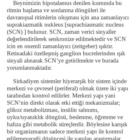
Beynimizin hipotalamus denilen kısmında bu
ritmin başlama ve sonlanma döngüleri ile
davranışsal ritimlerin oluşması için ana zamanlayıcı
suprakiazmatik nukleus [suprachiasmatic nucleus
(SCN) ] bulunur. SCN, zaman verici sinyaller
değerlendirilerek senkronize edilmektedir ve SCN
icin en onemli zamanlayıcı (zeitgeber) ışıktır.
Retinadaki özelleşmiş ganglion hucrelerinden ışık
sinyali alınarak SCN’ye getirilmekte ve burada
yorumlanmaktadır.
Sirkadiyen sistemler hiyerarşik bir sistem içinde
merkezi ve çevresel (periferal) olmak üzere iki yapı
tarafından kontrol edilirler. Merkezi yapı yani
SCN’nin direkt olarak etki ettiği mekanizmalar;
glikoz metabolizması, insülin salınımı,
uyku/uyanıklık döngüsü, beslenme, öğrenme ve
hafıza gibi metabolik süreçlerdir. Böylesine karışık
bir organizmanın sadece merkezi yapı ile kontrol
edilemeyeceği düşüncesi ile yapılan araştırmalar