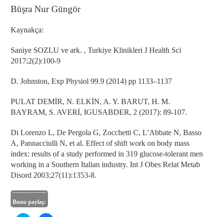
Büşra Nur Güngör
Kaynakça:
Saniye SOZLU ve ark. , Turkiye Klinikleri J Health Sci
2017;2(2):100-9
D. Johnston, Exp Physiol 99.9 (2014) pp 1133–1137
PULAT DEMİR, N. ELKİN, A. Y. BARUT, H. M.
BAYRAM, S. AVERİ, IGUSABDER, 2 (2017): 89-107.
Di Lorenzo L, De Pergola G, Zocchetti C, L’Abbate N, Basso
A, Pannacciulli N, et al. Effect of shift work on body mass
index: results of a study performed in 319 glucose-tolerant men
working in a Southern Italian industry. Int J Obes Relat Metab
Disord 2003;27(11):1353-8.
Bunu paylaş: