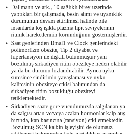
Dallmann ve ark., 10 sağlıklı birey üzerinde
yaptıkları bir çalışmada, besin alımı ve uyanıklık
durumunun devam ettirilmesi halinde bile
insanlarda loş ışıkta plazma lipit seviyelerinin
ritmik hareketlerinin korunduğunu göstermişlerdir.
Saat genlerinden Bmal1 ve Clock genlerindeki
polimorfizm obezite, Tip 2 diyabet ve
hipertansiyon ile ilişkili bulunmuştur yani
bozulmuş sirkadiyen ritim obeziteye neden olabilir
ya da bu durumu hızlandırabilir. Ayrıca uyku
süresince sindirimin yavaşlaması ve uyku
kalitesinin obeziteye etkisi balımından da
sirkadiyen ritim bozukluğu obeziteyi
tetiklemektedir.
Sirkadiyen saate göre vücudumuzda salgılanan ya
da salgısı artan ve/veya azalan hormonlar kalp atış
hızında, kan basıncına (tansiyon) etki etmektedir.
Bozulmuş SCN kalbin işleyişini de olumsuz
etkilemesi bakımından kalp hastalıkları açısından