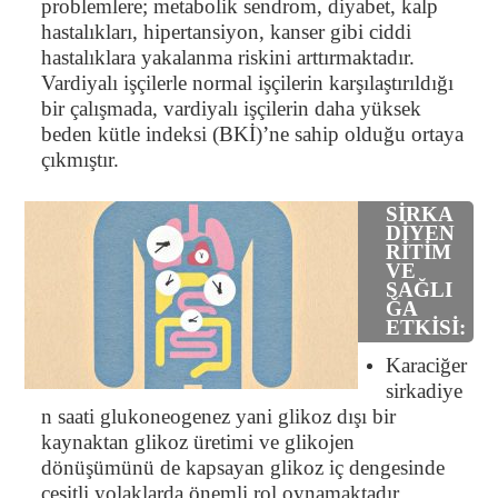
problemlere; metabolik sendrom, diyabet, kalp
hastalıkları, hipertansiyon, kanser gibi ciddi
hastalıklara yakalanma riskini arttırmaktadır.
Vardiyalı işçilerle normal işçilerin karşılaştırıldığı
bir çalışmada, vardiyalı işçilerin daha yüksek
beden kütle indeksi (BKİ)’ne sahip olduğu ortaya
çıkmıştır.
SİRKA
DİYEN
RİTİM
VE
SAĞLI
ĞA
ETKİSİ:
Karaciğer
sirkadiye
n saati glukoneogenez yani glikoz dışı bir
kaynaktan glikoz üretimi ve glikojen
dönüşümünü de kapsayan glikoz iç dengesinde
çeşitli yolaklarda önemli rol oynamaktadır.