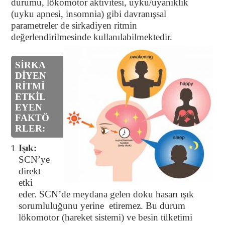
durumu, lökomotor aktivitesi, uyku/uyanıklık
(uyku apnesi, insomnia) gibi davranışsal
parametreler de sirkadiyen ritmin
değerlendirilmesinde kullanılabilmektedir.
SİRKA
DİYEN
RİTMİ
ETKİL
EYEN
FAKTÖ
RLER:
Işık:
SCN’ye
direkt
etki
eder. SCN’de meydana gelen doku hasarı ışık
sorumluluğunu yerine etiremez. Bu durum
lökomotor (hareket sistemi) ve besin tüketimi