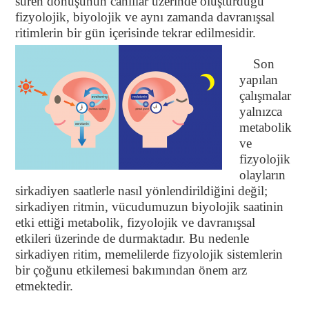
süren dönüşünün canlılar üzerinde oluşturduğu
fizyolojik, biyolojik ve aynı zamanda davranışsal
ritimlerin bir gün içerisinde tekrar edilmesidir.
Son
yapılan
çalışmalar
yalnızca
metabolik
ve
fizyolojik
olayların
sirkadiyen saatlerle nasıl yönlendirildiğini değil;
sirkadiyen ritmin, vücudumuzun biyolojik saatinin
etki ettiği metabolik, fizyolojik ve davranışsal
etkileri üzerinde de durmaktadır. Bu nedenle
sirkadiyen ritim, memelilerde fizyolojik sistemlerin
bir çoğunu etkilemesi bakımından önem arz
etmektedir.