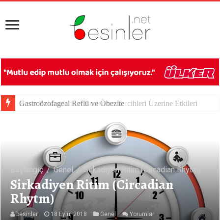
Besin Reklamlarının Beslenme Tercihleri Üzerine Etkileri
Başlangıç
/
Genel
/
Sirkadiyen Ritim (Circadian Rhytm)
Sirkadiyen Ritim (Circadian
Rhytm)
besinler
18 Eylül 2018
Genel
Yorumlar