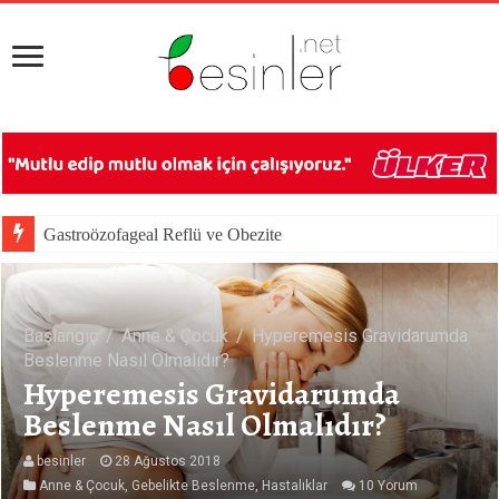
Gastroözofageal Reflü ve Obezite
Besin Reklamlarının Beslenme Tercihleri Üzerine Etkileri
Başlangıç
/
Anne & Çocuk
/
Hyperemesis Gravidarumda
Beslenme Nasıl Olmalıdır?
Hyperemesis Gravidarumda
Beslenme Nasıl Olmalıdır?
besinler
28 Ağustos 2018
Anne & Çocuk
,
Gebelikte Beslenme
,
Hastalıklar
10 Yorum