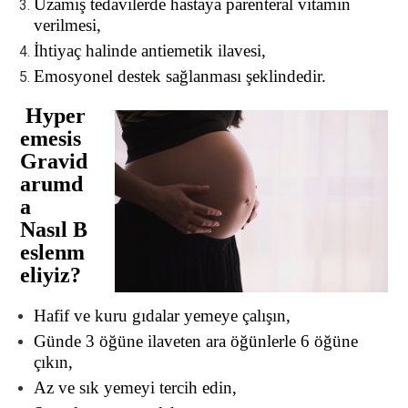
Uzamış tedavilerde hastaya parenteral vitamin
verilmesi,
İhtiyaç halinde antiemetik ilavesi,
Emosyonel destek sağlanması şeklindedir.
Hyper
emesis
Gravid
arumd
a
Nasıl B
eslenm
eliyiz?
Hafif ve kuru gıdalar yemeye çalışın,
Günde 3 öğüne ilaveten ara öğünlerle 6 öğüne
çıkın,
Az ve sık yemeyi tercih edin,