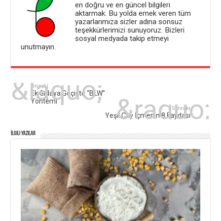
en doğru ve en güncel bilgileri
aktarmak. Bu yolda emek veren tüm
yazarlarımıza sizler adına sonsuz
teşekkürlerimizi sunuyoruz. Bizleri
sosyal medyada takip etmeyi
unutmayın.
Önceki
Ek Gıdaya Geçişte “BLW”
Yöntemi
Sonraki
Yeşil Çay İçmenin 8 Faydası
İlgili Yazılar