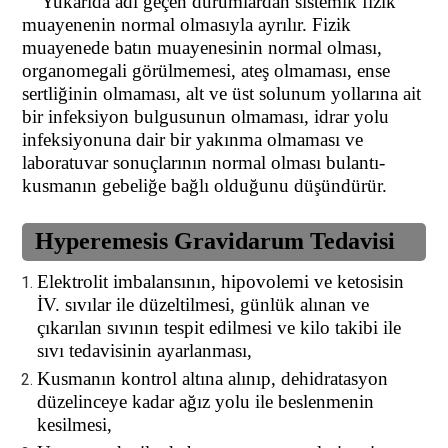
Yukarıda adı geçen durumlardan sistemik fizik
muayenenin normal olmasıyla ayrılır. Fizik
muayenede batın muayenesinin normal olması,
organomegali görülmemesi, ateş olmaması, ense
sertliğinin olmaması, alt ve üst solunum yollarına ait
bir infeksiyon bulgusunun olmaması, idrar yolu
infeksiyonuna dair bir yakınma olmaması ve
laboratuvar sonuçlarının normal olması bulantı-
kusmanın gebeliğe bağlı olduğunu düşündürür.
Hyperemesis Gravidarum
Tedavisi
Elektrolit imbalansının, hipovolemi ve ketosisin
İV. sıvılar ile düzeltilmesi, günlük alınan ve
çıkarılan sıvının tespit edilmesi ve kilo takibi ile
sıvı tedavisinin ayarlanması,
Kusmanın kontrol altına alınıp, dehidratasyon
düzelinceye kadar ağız yolu ile beslenmenin
kesilmesi,