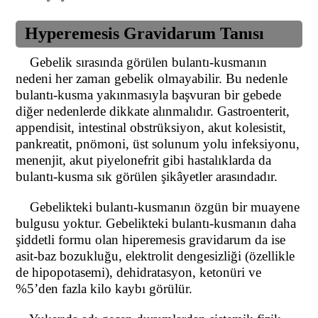
Hyperemesis Gravidarum
Tanısı
Gebelik sırasında görülen bulantı-kusmanın
nedeni her zaman gebelik olmayabilir. Bu nedenle
bulantı-kusma yakınmasıyla başvuran bir gebede
diğer nedenlerde dikkate alınmalıdır. Gastroenterit,
appendisit, intestinal obstrüksiyon, akut kolesistit,
pankreatit, pnömoni, üst solunum yolu infeksiyonu,
menenjit, akut piyelonefrit gibi hastalıklarda da
bulantı-kusma sık görülen şikâyetler arasındadır.
Gebelikteki bulantı-kusmanın özgün bir muayene
bulgusu yoktur. Gebelikteki bulantı-kusmanın daha
şiddetli formu olan hiperemesis gravidarum da ise
asit-baz bozukluğu, elektrolit dengesizliği (özellikle
de hipopotasemi), dehidratasyon, ketonüri ve
%5’den fazla kilo kaybı görülür.