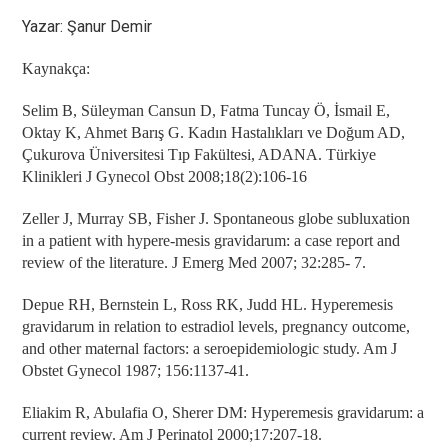
Yazar: Şanur Demir
Kaynakça:
Selim B, Süleyman Cansun D, Fatma Tuncay Ö, İsmail E,
Oktay K, Ahmet Barış G. Kadın Hastalıkları ve Doğum AD,
Çukurova Üniversitesi Tıp Fakültesi, ADANA. Türkiye
Klinikleri J Gynecol Obst 2008;18(2):106-16
Zeller J, Murray SB, Fisher J. Spontaneous globe subluxation
in a patient with hypere-mesis gravidarum: a case report and
review of the literature. J Emerg Med 2007; 32:285- 7.
Depue RH, Bernstein L, Ross RK, Judd HL. Hyperemesis
gravidarum in relation to estradiol levels, pregnancy outcome,
and other maternal factors: a seroepidemiologic study. Am J
Obstet Gynecol 1987; 156:1137-41.
Eliakim R, Abulafia O, Sherer DM: Hyperemesis gravidarum: a
current review. Am J Perinatol 2000;17:207-18.