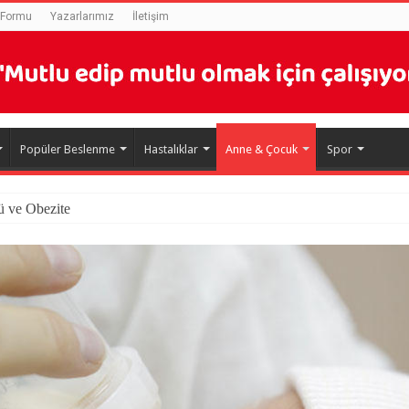
 Formu
Yazarlarımız
İletişim
Popüler Beslenme
Hastalıklar
Anne & Çocuk
Spor
ü ve Obezite