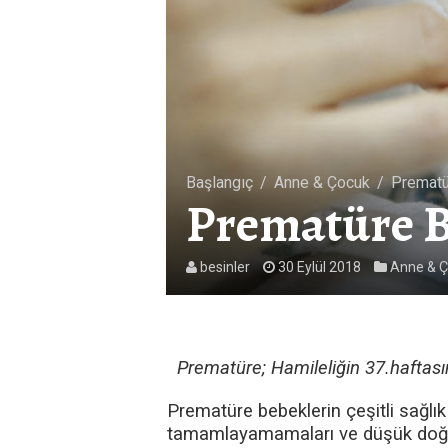
Başlangıç
/
Anne & Çocuk
/
Prematü
Prematüre B
besinler
30 Eylül 2018
Anne & 
Prematüre; Hamileliğin 37.haftası
Prematüre bebeklerin çeşitli sağlık
tamamlayamamaları ve düşük doğum a