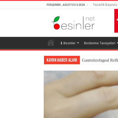
Yazarlık Başvuru
PERŞEMBE , AĞUSTOS 6 2026
Besinler
Beslenme Tavsiyeleri
Kayan Haber Alanı
Gastroözofageal Refl